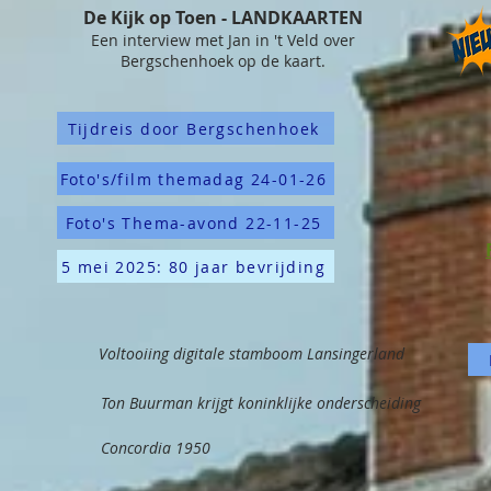
De Kijk op Toen - LANDKAARTEN
Een interview met Jan in 't Veld over
Bergschenhoek op de kaart.
Tijdreis door Bergschenhoek
Foto's/film themadag 24-01-26
Foto's Thema-avond 22-11-25
5 mei 2025: 80 jaar bevrijding
Voltooiing digitale stamboom Lansingerland
Ton Buurman krijgt koninklijke onderscheiding
Concordia 1950